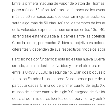
Entre la primera máquina de vapor de pistón de Thomas
poco más de 50 años. Así eran los tiempos de los avance
más de 50 semanas para que ocurran mejoras sustanciales
serán algo más de 50 días. Así son los tiempos de los av
de la velocidad exponencial que se mide en 5x, 10x… 4
aprendizaje está vinculada a la carrera entre las poten
China la lideran, por mucho. Si bien su objetivo es coloca
diferentes y dependen de sus respectivos modelos econ
Pero no nos confundamos: esta no es una nueva Guerra 
un lado, una alta dosis de rivalidad y, por el otro, una 
entre la URSS y EEUU; la segunda no. Eran dos bloques p
tanto los Estados Unidos como China forman parte de un
particularidades. El mundo del primer cuarto del siglo X
mundo del primer cuarto del siglo XX, cargado de rivalida
debía al dominio de las fuentes de carbón, hierro y petró