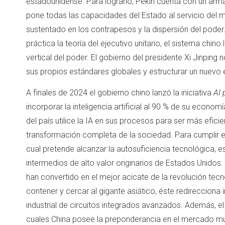
estadounidense. Para lograrlo, Pekín cuenta con un ar
pone todas las capacidades del Estado al servicio del 
sustentado en los contrapesos y la dispersión del poder. 
práctica la teoría del ejecutivo unitario, el sistema chino 
vertical del poder. El gobierno del presidente Xi Jinpin
sus propios estándares globales y estructurar un nuevo 
A finales de 2024 el gobierno chino lanzó la iniciativa
AI 
incorporar la inteligencia artificial al 90 % de su econo
del país utilice la IA en sus procesos para ser más eficien
transformación completa de la sociedad. Para cumplir el
cual pretende alcanzar la autosuficiencia tecnológica, e
intermedios de alto valor originarios de Estados Unido
han convertido en el mejor acicate de la revolución tec
contener y cercar al gigante asiático, éste redireccion
industrial de circuitos integrados avanzados. Además, el 
cuales China posee la preponderancia en el mercado mu