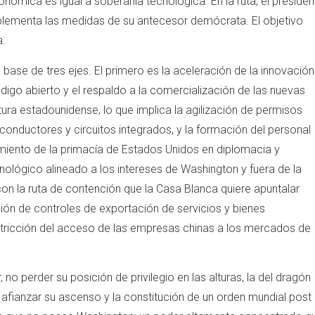
nómica es igual a soberanía tecnológica. En la ruta, el presiden
ementa las medidas de su antecesor demócrata. El objetivo
a.
ase de tres ejes. El primero es la aceleración de la innovación
digo abierto y el respaldo a la comercialización de las nuevas
ura estadounidense, lo que implica la agilización de permisos
conductores y circuitos integrados, y la formación del personal
nimiento de la primacía de Estados Unidos en diplomacia y
nológico alineado a los intereses de Washington y fuera de la
 con la ruta de contención que la Casa Blanca quiere apuntalar
ción de controles de exportación de servicios y bienes
estricción del acceso de las empresas chinas a los mercados de
, no perder su posición de privilegio en las alturas, la del dragón
ra afianzar su ascenso y la constitución de un orden mundial post