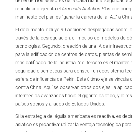
defienden los asesores de la Casa Blanca: seguridad eco
republicano ejecuta el
America’s AI Action Plan
que compl
manifiesto del plan es “ganar la carrera de la IA…” a Chin
El documento incluye 90 acciones desplegadas sobre la b
través de la desregulación, el impulso de modelos de có
tecnologías. Segundo: creación de una IA de infraestruct
para la edificación de centros de datos, plantas de semi
más calificado de la industria. Y el tercero es el mante
seguridad cibernéticas para construir un ecosistema tec
esfera de influencia de Pekín. Este último eje se vincula
contra China. Aquí se observan otros dos ejes: la aplica
intermedios avanzados hacia el gigante asiático, y la r
países socios y aliados de Estados Unidos.
Si la estrategia del águila americana es reactiva, es decir
asiático es proactiva: utilizar la ventaja tecnológica pa