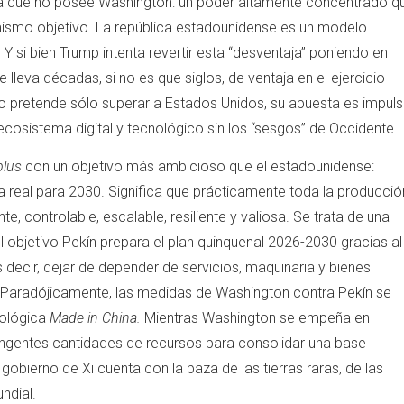
ma que no posee Washington: un poder altamente concentrado q
mismo objetivo. La república estadounidense es un modelo
Y si bien Trump intenta revertir esta “desventaja” poniendo en
le lleva décadas, si no es que siglos, de ventaja en el ejercicio
g no pretende sólo superar a Estados Unidos, su apuesta es impuls
ecosistema digital y tecnológico sin los “sesgos” de Occidente.
plus
con un objetivo más ambicioso que el estadounidense:
mía real para 2030. Significa que prácticamente toda la producció
te, controlable, escalable, resiliente y valiosa. Se trata de una
 objetivo Pekín prepara el plan quinquenal 2026-2030 gracias al
s decir, dejar de depender de servicios, maquinaria y bienes
s. Paradójicamente, las medidas de Washington contra Pekín se
nológica
Made in China.
Mientras Washington se empeña en
a ingentes cantidades de recursos para consolidar una base
gobierno de Xi cuenta con la baza de las tierras raras, de las
ndial.