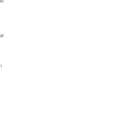
ue
ar
n