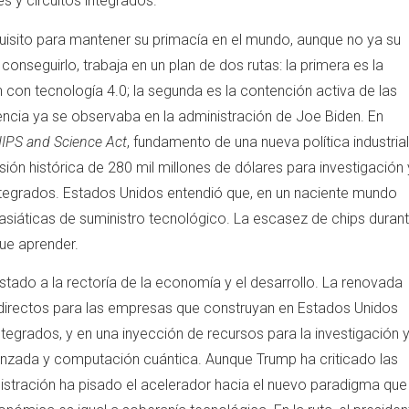
s y circuitos integrados.
equisito para mantener su primacía en el mundo, aunque no ya su
 conseguirlo, trabaja en un plan de dos rutas: la primera es la
n con tecnología 4.0; la segunda es la contención activa de las
ncia ya se observaba en la administración de Joe Biden. En
IPS and Science Act
, fundamento de una nueva política industrial
ión histórica de 280 mil millones de dólares para investigación 
ntegrados. Estados Unidos entendió que, en un naciente mundo
asiáticas de suministro tecnológico. La escasez de chips duran
ue aprender.
Estado a la rectoría de la economía y el desarrollo. La renovada
 indirectos para las empresas que construyan en Estados Unidos
tegrados, y en una inyección de recursos para la investigación 
anzada y computación cuántica. Aunque Trump ha criticado las
istración ha pisado el acelerador hacia el nuevo paradigma que