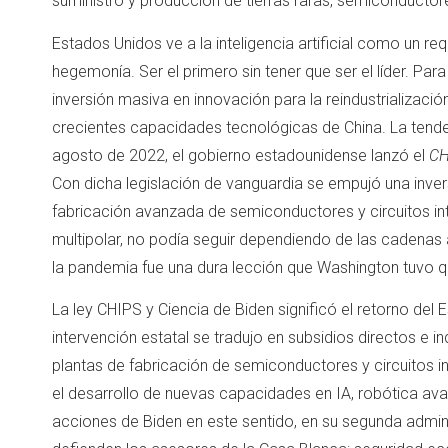
suministro y producción de tierras raras, semiconductore
Estados Unidos ve a la inteligencia artificial como un r
hegemonía. Ser el primero sin tener que ser el líder. Para
inversión masiva en innovación para la reindustrializació
crecientes capacidades tecnológicas de China. La tende
agosto de 2022, el gobierno estadounidense lanzó el
CH
Con dicha legislación de vanguardia se empujó una invers
fabricación avanzada de semiconductores y circuitos i
multipolar, no podía seguir dependiendo de las cadenas 
la pandemia fue una dura lección que Washington tuvo q
La ley CHIPS y Ciencia de Biden significó el retorno del 
intervención estatal se tradujo en subsidios directos e
plantas de fabricación de semiconductores y circuitos in
el desarrollo de nuevas capacidades en IA, robótica av
acciones de Biden en este sentido, en su segunda admin