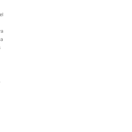
el
ya
la
s
.