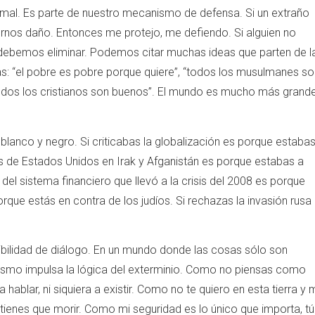
al. Es parte de nuestro mecanismo de defensa. Si un extraño
rnos daño. Entonces me protejo, me defiendo. Si alguien no
debemos eliminar. Podemos citar muchas ideas que parten de l
as: “el pobre es pobre porque quiere”, “todos los musulmanes so
 “todos los cristianos son buenos”. El mundo es mucho más grand
 blanco y negro. Si criticabas la globalización es porque estaba
res de Estados Unidos en Irak y Afganistán es porque estabas a
 del sistema financiero que llevó a la crisis del 2008 es porque
que estás en contra de los judíos. Si rechazas la invasión rusa
bilidad de diálogo. En un mundo donde las cosas sólo son
mismo impulsa la lógica del exterminio. Como no piensas como
ablar, ni siquiera a existir. Como no te quiero en esta tierra y 
r o tienes que morir. Como mi seguridad es lo único que importa, tú