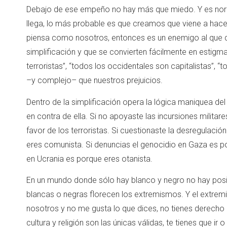
Debajo de ese empeño no hay más que miedo. Y es norm
llega, lo más probable es que creamos que viene a hace
piensa como nosotros, entonces es un enemigo al que 
simplificación y que se convierten fácilmente en estigm
terroristas”, “todos los occidentales son capitalistas”,
–y complejo– que nuestros prejuicios.
Dentro de la simplificación opera la lógica maniquea del
en contra de ella. Si no apoyaste las incursiones milita
favor de los terroristas. Si cuestionaste la desregulación
eres comunista. Si denuncias el genocidio en Gaza es por
en Ucrania es porque eres otanista.
En un mundo donde sólo hay blanco y negro no hay posi
blancas o negras florecen los extremismos. Y el extre
nosotros y no me gusta lo que dices, no tienes derecho a h
cultura y religión son las únicas válidas, te tienes que i