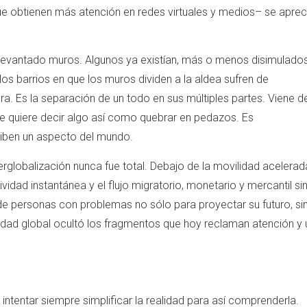
e obtienen más atención en redes virtuales y medios– se aprec
n levantado muros. Algunos ya existían, más o menos disimulados
os barrios en que los muros dividen a la aldea sufren de
a. Es la separación de un todo en sus múltiples partes. Viene de
e quiere decir algo así como quebrar en pedazos. Es
riben un aspecto del mundo.
globalización nunca fue total. Debajo de la movilidad acelerad
vidad instantánea y el flujo migratorio, monetario y mercantil si
 de personas con problemas no sólo para proyectar su futuro, si
unidad global ocultó los fragmentos que hoy reclaman atención y 
.
tentar siempre simplificar la realidad para así comprenderla.