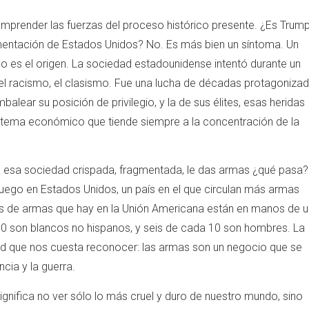
prender las fuerzas del proceso histórico presente. ¿Es Trum
agmentación de Estados Unidos? No. Es más bien un síntoma. Un
o es el origen. La sociedad estadounidense intentó durante un
, el racismo, el clasismo. Fue una lucha de décadas protagoniza
alear su posición de privilegio, y la de sus élites, esas heridas
istema económico que tiende siempre a la concentración de la
i a esa sociedad crispada, fragmentada, le das armas ¿qué pasa?
ego en Estados Unidos, un país en el que circulan más armas
nes de armas que hay en la Unión Americana están en manos de u
a 10 son blancos no hispanos, y seis de cada 10 son hombres. La
ad que nos cuesta reconocer: las armas son un negocio que se
cia y la guerra.
ignifica no ver sólo lo más cruel y duro de nuestro mundo, sino