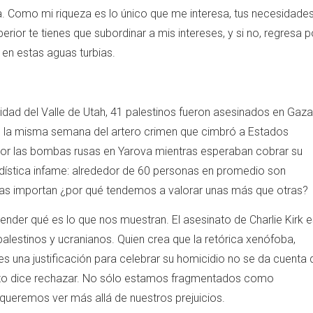
a. Como mi riqueza es lo único que me interesa, tus necesidade
ior te tienes que subordinar a mis intereses, y si no, regresa p
en estas aguas turbias.
sidad del Valle de Utah, 41 palestinos fueron asesinados en Gaza
 En la misma semana del artero crimen que cimbró a Estados
or las bombas rusas en Yarova mientras esperaban cobrar su
tadística infame: alrededor de 60 personas en promedio son
idas importan ¿por qué tendemos a valorar unas más que otras?
tender qué es lo que nos muestran. El asesinato de Charlie Kirk 
alestinos y ucranianos. Quien crea que la retórica xenófoba,
es una justificación para celebrar su homicidio no se da cuenta 
nto dice rechazar. No sólo estamos fragmentados como
ueremos ver más allá de nuestros prejuicios.