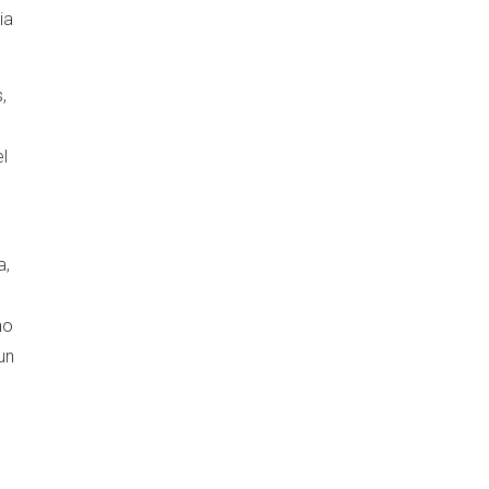
ia
,
l
a,
n
no
un