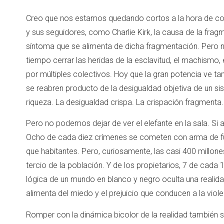
Creo que nos estamos quedando cortos a la hora de com
y sus seguidores, como Charlie Kirk, la causa de la fr
síntoma que se alimenta de dicha fragmentación. Pero n
tiempo cerrar las heridas de la esclavitud, el machismo
por múltiples colectivos. Hoy que la gran potencia ve tamb
se reabren producto de la desigualdad objetiva de un s
riqueza. La desigualdad crispa. La crispación fragmenta.
Pero no podemos dejar de ver el elefante en la sala. S
Ocho de cada diez crímenes se cometen con arma de fu
que habitantes. Pero, curiosamente, las casi 400 millo
tercio de la población. Y de los propietarios, 7 de cad
lógica de un mundo en blanco y negro oculta una realid
alimenta del miedo y el prejuicio que conducen a la violen
Romper con la dinámica bicolor de la realidad también s